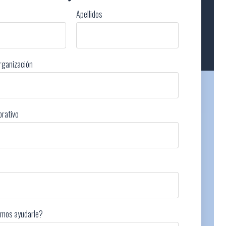
Apellidos
rganización
orativo
mos ayudarle?