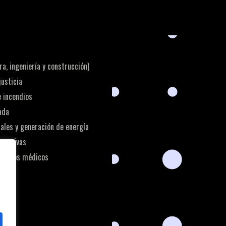
a, ingeniería y construcción)
justicia
e incendios
ada
iales y generación de energía
ducativas
sitivos médicos