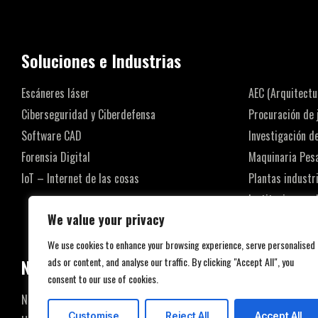
Soluciones e Industrias
Escáneres láser
AEC (Arquitectur
Ciberseguridad y Ciberdefensa
Procuración de 
Software CAD
Investigación d
Forensia Digital
Maquinaria Pes
IoT – Internet de las cosas
Plantas industr
Instituciones e
We value your privacy
Diseño de dispo
We use cookies to enhance your browsing experience, serve personalised
ads or content, and analyse our traffic. By clicking "Accept All", you
Nosotros
consent to our use of cookies.
Nosotros
Casos de éxito
Customise
Reject All
Accept All